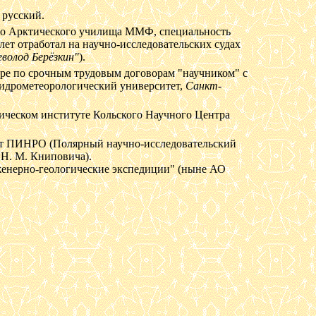
 русский.
ого Арктического училища ММФ, специальность
лет отработал на научно-исследовательских судах
волод Берёзкин"
).
оре по срочным трудовым договорам "научником" с
идрометеорологический университет,
Санкт-
огическом институте Кольского Научного Центра
 от ПИНРО (Полярный научно-исследовательский
 Н. М. Книповича).
женерно-геологические экспедиции" (ныне АО