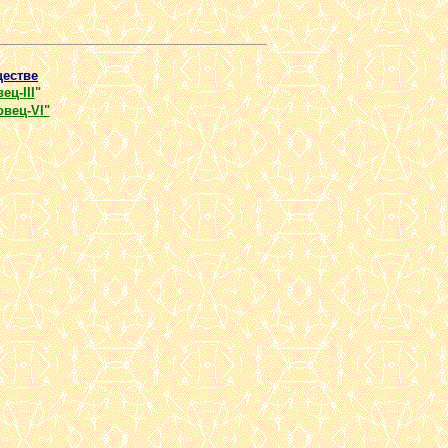
естве
ц-III
"
овец-V
I
"