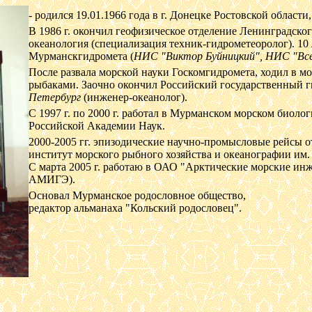
- родился 19.01.1966 года в г. Донецке Ростовской области,
В 1986 г. окончил геофизическое отделение Ленинградск
океанология (специализация техник-гидрометеоролог). 10 
Мурманскгидромета (
НИС "Виктор Буйницкий", НИС "Все
После развала морской науки Госкомгидромета, ходил в м
рыбаками. Заочно окончил
Российский государственный г
Петербург
(инженер-океанолог)
.
С 1997 г. по 2000 г. работал в Мурманском морском биол
Российской Академии Наук.
2000-2005 гг. эпизодические научно-промысловые рейсы
институт морского рыбного хозяйства и океанографии им.
С марта 2005 г. работаю в ОАО "Арктические морские ин
АМИГЭ).
Основал Мурманское родословное общество,
редактор альманаха "Кольский родословец".