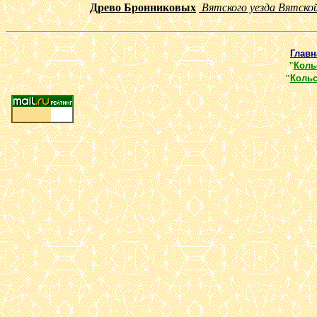
Древо Бронниковых
Вятского уезда Вятско
Главн
"
Коль
"
Кольс