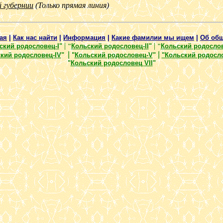
й губернии
(Только прямая линия)
ая
|
Как нас найти
|
Информация
|
Какие фамилии мы ищем
|
Об общ
|
|
ский родословец-I
"
"
Кольский родословец-II
"
"
Кольский родослове
|
|
кий родословец-IV
"
"
Кольский родословец-V
"
"Кольский родосл
"
Кольский родословец
VII
"