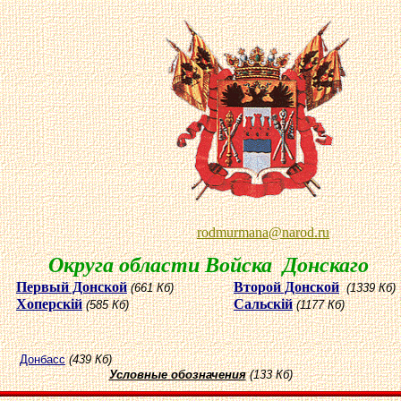
rodmurmana
@
narod
.ru
Округа области Войска Донскаго
Первый Донской
Второй Донской
(661 Кб)
(1339 Кб)
Хоперскiй
Сальскiй
(585 Кб)
(1177 Кб)
Донбасс
(439 Кб)
Условные обозначения
(133 Кб)