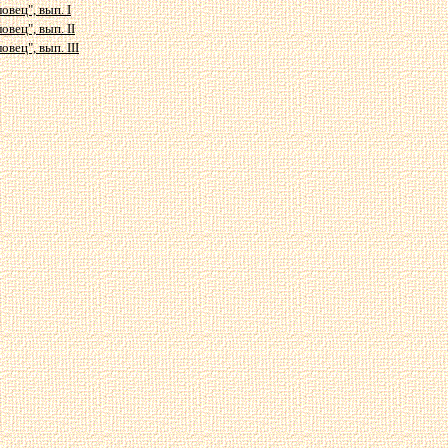
овец", вып. I
вец", вып. II
вец", вып. III