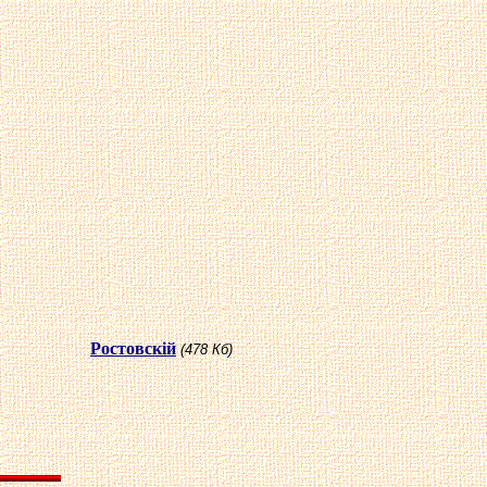
Ростовскiй
(478 Кб)