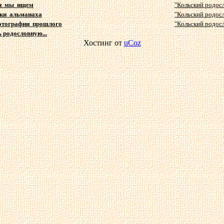
и мы ищем
"Кольский родосл
ки альманаха
"Кольский родосло
отографии прошлого
"Кольский родосло
ь родословную...
Хостинг от
uCoz