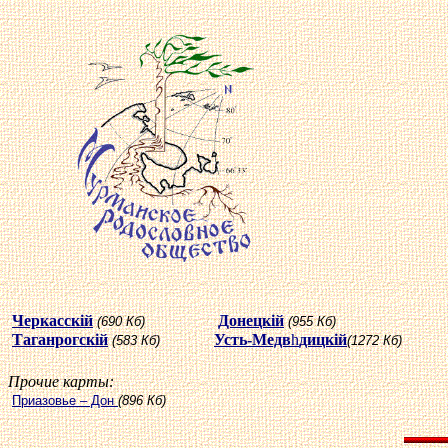
Черкасскiй
Донецкiй
(690 Кб)
(955 Кб)
Таганрогскiй
Усть-Медв
h
дицкiй
(583 Кб)
(1272 Кб)
Прочие карты:
Приазовье – Дон
(896 Кб)