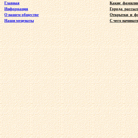
Главная
Какие фамили
Информация
Города рассыл
О нашем обществе
Открытки и ф
Наши меценаты
С чего начинат