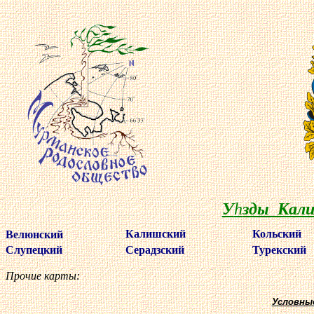
У
h
зды Кали
Калишский
Кольский
Велюнский
Слупецкий
Серадзский
Турекский
Прочие карты:
Условны