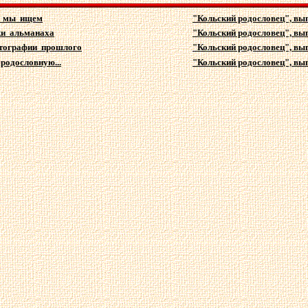
и мы ищем
"Кольский родословец", вып
ки альманаха
"Кольский родословец", вып
тографии прошлого
"Кольский родословец", вып
 родословную...
"Кольский родословец", вы