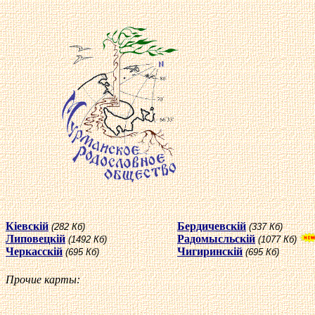
К
i
евск
i
й
Бердичевск
i
й
(282 Кб)
(337 Кб)
Липовецк
i
й
Радомысльск
i
й
(1492 Кб)
(1077 Кб)
Черкас
скi
й
Чигиринск
i
й
(695 Кб)
(695 Кб)
Прочие карты: