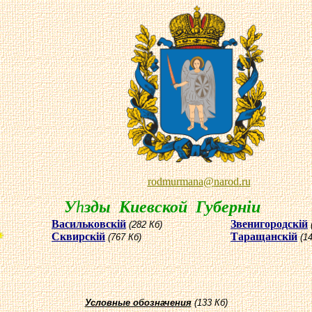
rodmurmana
@
narod
.ru
У
h
зды Киевской Губернiи
Васильковск
i
й
Звенигородск
i
й
(282 Кб)
Сквирск
i
й
Таращанск
i
й
(767 Кб)
(1
Условные обозначения
(133 Кб)