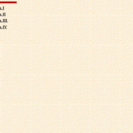
. I
. II
. III
п.
IV