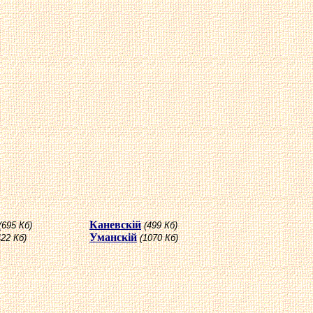
Каневск
i
й
(695 Кб)
(499 Кб)
Уманск
i
й
422 Кб)
(1070 Кб)