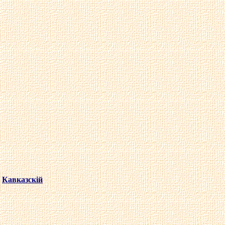
Кавказск
i
й