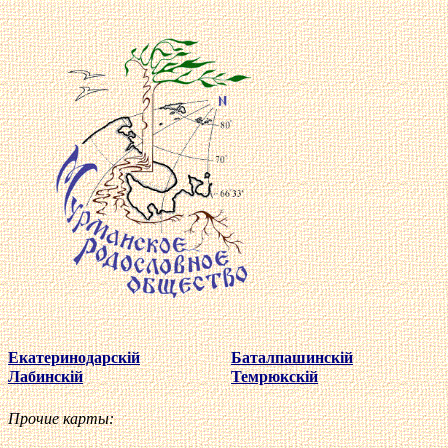
Екатеринодарск
i
й
Баталпашинск
i
й
Лабинск
i
й
Темрюкск
i
й
Прочие карты: