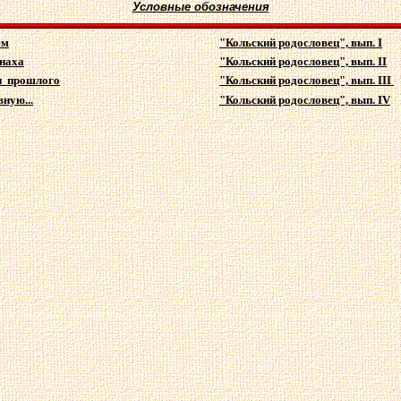
Условные обозначения
ем
"Кольский родословец", вып. I
наха
"Кольский родословец", вып. II
и прошлого
"Кольский родословец", вып. III
ную...
"Кольский родословец", вып.
IV