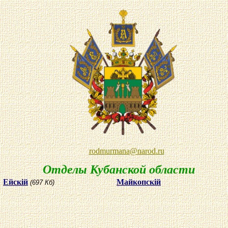
rodmurmana
@
narod
.ru
О
тделы Кубанской области
Ейск
i
й
Майкопск
i
й
(697 Кб)