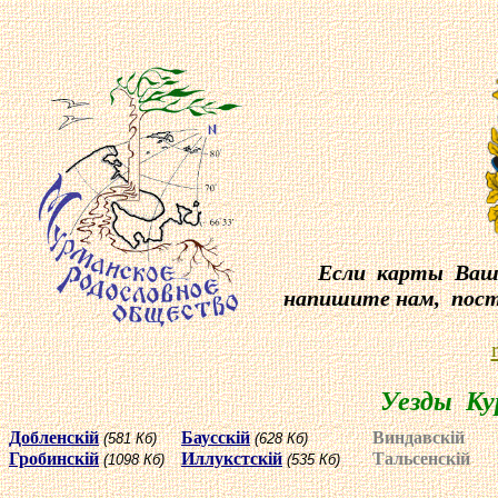
Если карты Ваше
напишите нам, пост
Уезды Ку
Добленск
i
й
Баусск
i
й
Виндавск
i
й
(581 Кб)
(628 Кб)
Гробинск
i
й
Иллукстск
i
й
Тальсенск
i
й
(1098 Кб)
(535 Кб)