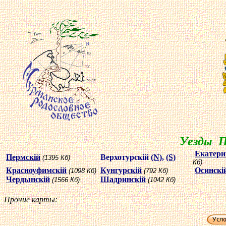
У
езды П
Екатери
Пермскiй
Верхотурскiй
(N)
,
(S)
(1395 Кб)
Кб)
Красноуфимскiй
Кунгурскiй
Осинскi
(1098 Кб)
(792 Кб)
Чердынскiй
Шадринскiй
(1566 Кб)
(1042 Кб)
Прочие карты: