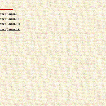
вец", вып. I
вец", вып. II
вец", вып. III
овец", вып.
IV