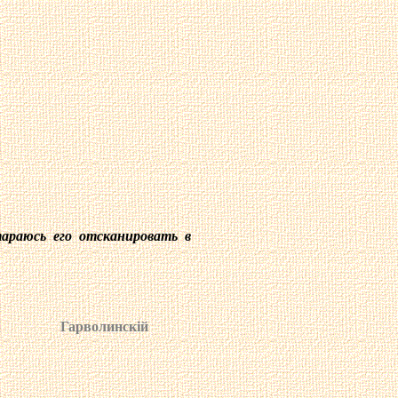
тараюсь его отсканировать в
Гарволинск
i
й