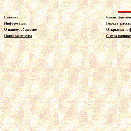
Главная
Какие фамил
Информация
Города рассы
О нашем обществе
Открытки и 
Наши меценаты
С чего начина