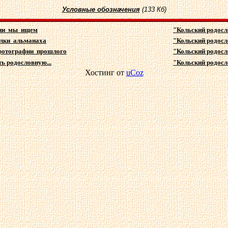
Условные обозначения
(133 Кб)
ии мы ищем
"Кольский родосло
лки альманаха
"Кольский родосло
фотографии прошлого
"Кольский родосло
ть родословную...
"Кольский родосл
Хостинг от
uCoz