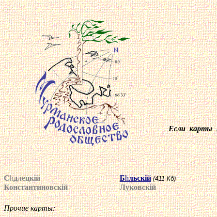
Если карты В
С
h
длецк
i
й
Б
h
льск
i
й
(
411
Кб)
Константиновск
i
й
Луковск
i
й
Прочие карты: