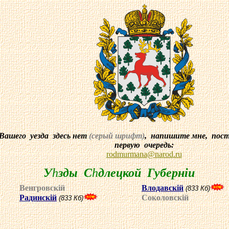
ашего уезда здесь нет
(серый шрифт)
, напишите мне, пос
первую очередь:
rodmurmana
@
narod
.ru
У
h
зды С
h
длецкой Губернiи
Венгровск
i
й
Влодавск
i
й
(833 Кб)
Радинск
i
й
Соколовск
i
й
(833 Кб)