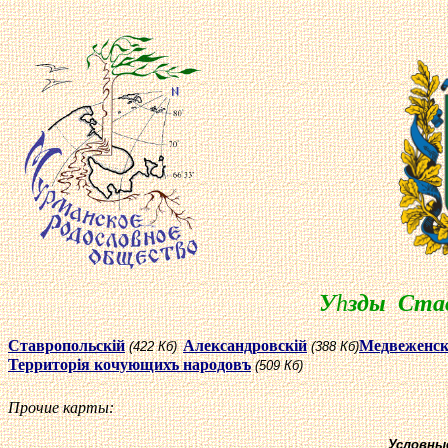
У
h
зды Став
Ставропольск
i
й
Александровск
i
й
Медвеженс
(422 Кб)
(388 Кб)
Территор
i
я кочующихъ народовъ
(509 Кб)
Прочие карты:
Условны