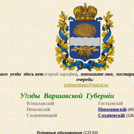
го уезда здесь нет
(серый шрифт)
, напишите мне, постар
очередь:
rodmurmana
@
narod
.ru
У
h
зды Варшавской Губернiи
Влоцлавск
i
й
Гостынск
i
й
Нешавск
i
й
Новоминск
i
й
(45
Скерневицк
i
й
Сохачевск
i
й
(126
Условные обозначения
(133 Кб)