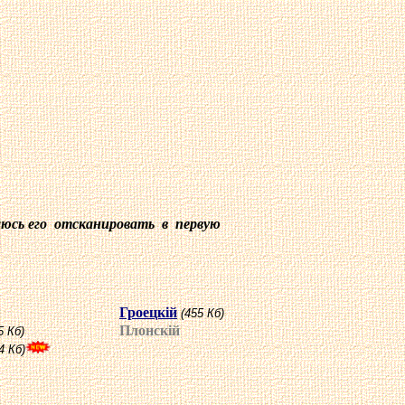
аюсь его отсканировать в первую
Гроецк
i
й
(455 Кб)
Плонск
i
й
5 Кб)
4 Кб)