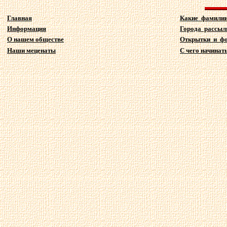
Главная
Какие фамили
Информация
Города рассыл
О нашем обществе
Открытки и ф
Наши меценаты
С чего начинать