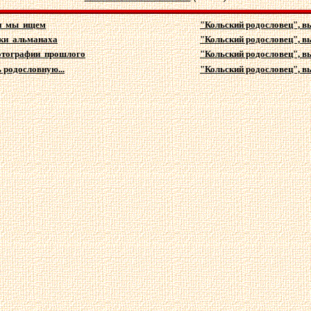
и мы ищем
"Кольский родословец", вы
ки альманаха
"Кольский родословец", вы
отографии прошлого
"Кольский родословец", вы
 родословную...
"Кольский родословец", в