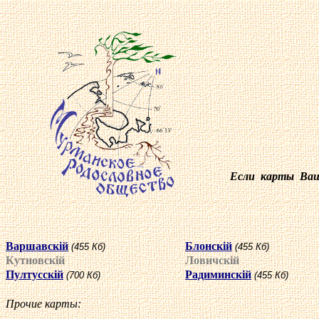
Если карты Ваше
Варшавск
i
й
Блонск
i
й
(455 Кб)
(455 Кб)
Кутновск
i
й
Ловичск
i
й
Пултусск
i
й
Радиминск
i
й
(700 Кб)
(455 Кб)
Прочие карты: