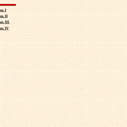
п. I
п. II
п. III
ып.
IV