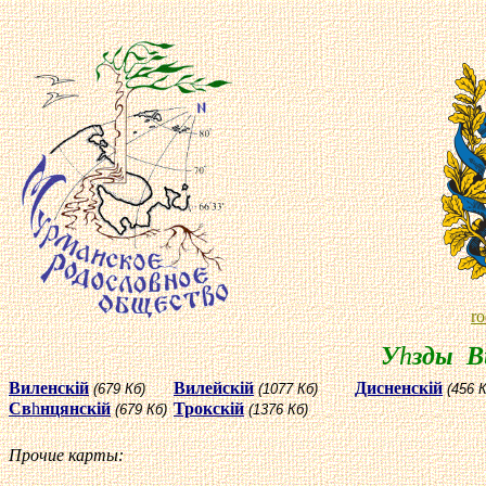
r
У
h
зды В
Виленск
i
й
Вилейск
i
й
Дисненск
i
й
(679 Кб)
(1077 Кб)
(456 К
Св
h
нцянск
i
й
Трокск
i
й
(679 Кб)
(1376 Кб)
Прочие карты: