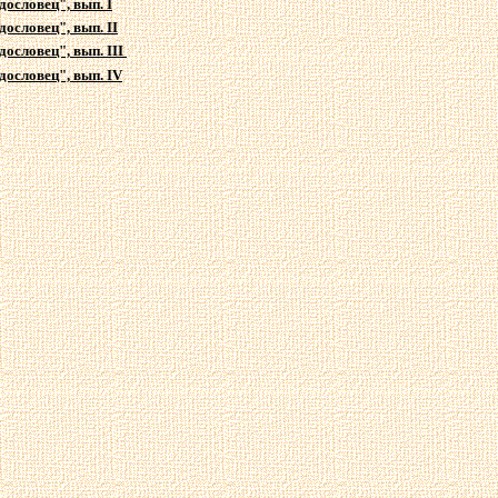
дословец", вып. I
дословец", вып. II
дословец", вып. III
дословец", вып.
IV