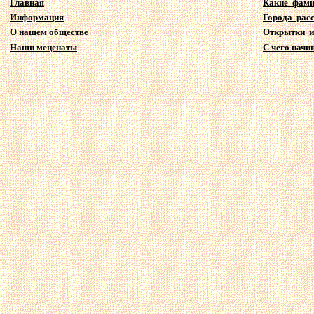
Главная
Какие фам
Информация
Города рас
О нашем обществе
Открытки и
Наши меценаты
С чего начи