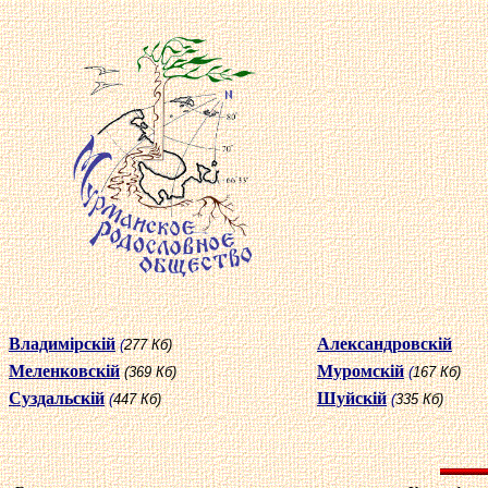
Владимiрскiй
Александровскiй
(
277 Кб)
Меленковскiй
Муромскiй
(369 Кб)
(
167 Кб)
Суздальскiй
Шуйскiй
(
447 Кб)
(
335 Кб)