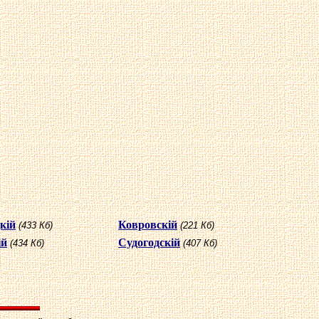
кiй
Ковровскiй
(433 Кб)
(221 Кб)
iй
Судогодскiй
(434 Кб)
(407 Кб)