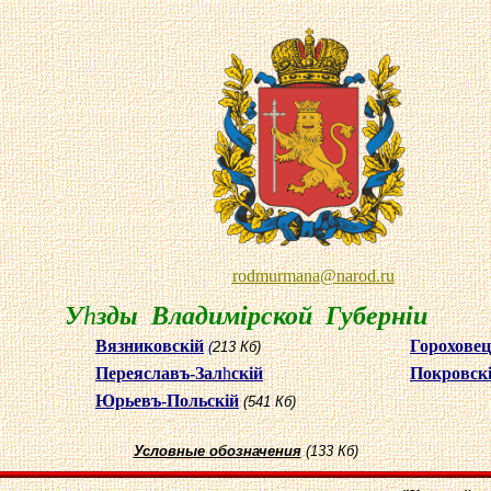
rodmurmana
@
narod
.ru
У
h
зды Владимiрской Губернiи
Вязниковскiй
Гороховец
(
213 Кб)
Переяславъ-Зал
h
скiй
Покровск
Юрьевъ-Польскiй
(541 Кб)
Условные обозначения
(133 Кб)