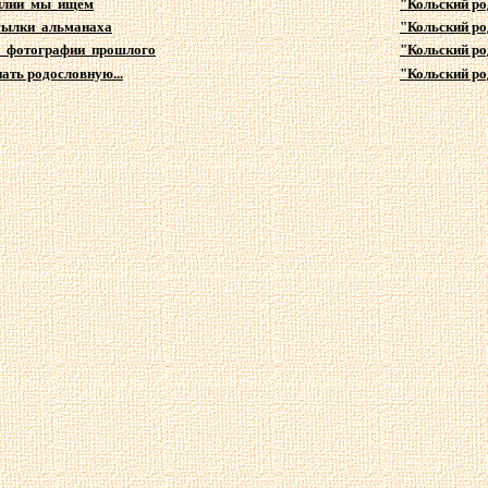
илии мы ищем
"Кольский ро
сылки альманаха
"Кольский ро
 фотографии прошлого
"Кольский ро
нать родословную...
"Кольский ро