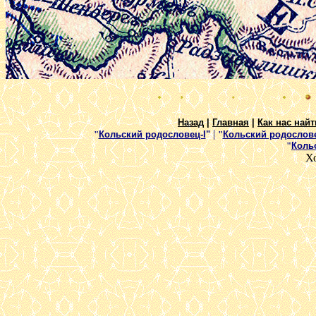
Назад
|
Главная
|
Как нас найт
|
"
Кольский родословец-I
"
"
Кольский родослове
"
Коль
Х