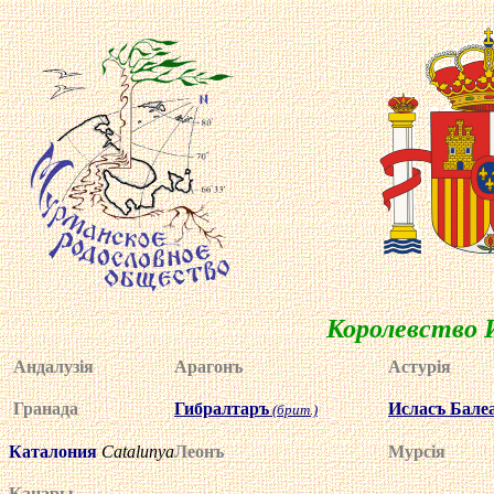
Королевство
Андалуз
i
я
Арагонъ
Астур
i
я
Гранада
Гибралтаръ
Исласъ Бале
(брит.)
Каталония
Catalunya
Леонъ
Мурс
i
я
Канары