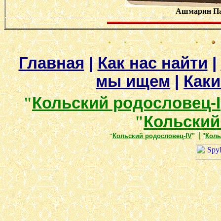
Ашмарин Пав
Главная
|
Как нас найти
|
мы ищем
|
Как
"
Кольский родословец-I
"
Кольский 
|
"
Кольский родословец-IV
"
"
Коль